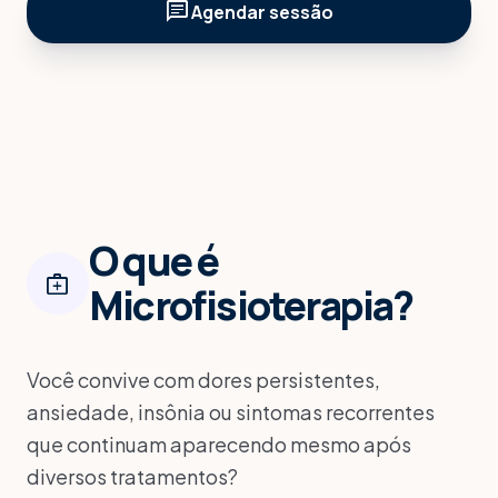
chat
light_mode
sunny
dark_mode
Agendar sessão
MANHÃ
TARDE
NOITE
arrow_forward
Agendar consulta
APÓS ENVIO DA MENSAGEM, ENTRAREMOS EM CONTATO.
O que é
medical_services
Microfisioterapia
?
Você convive com dores persistentes,
ansiedade, insônia ou sintomas recorrentes
que continuam aparecendo mesmo após
diversos tratamentos?