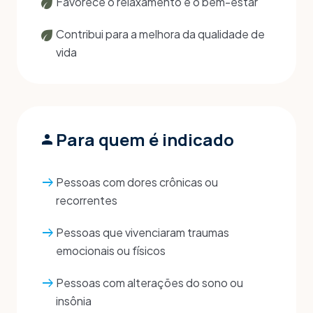
eco
Favorece o relaxamento e o bem-estar
eco
Contribui para a melhora da qualidade de
vida
Para quem é indicado
person
arrow_right_alt
Pessoas com dores crônicas ou
recorrentes
arrow_right_alt
Pessoas que vivenciaram traumas
emocionais ou físicos
arrow_right_alt
Pessoas com alterações do sono ou
insônia