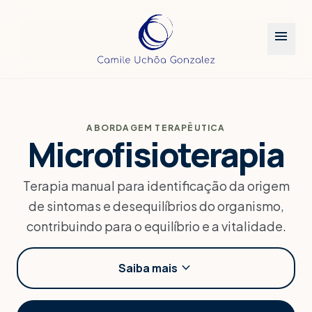
menu
Agende sua jornada
close
Preencha os detalhes para personalizarmos seu
atendimento.
COMO DESEJA SER CHAMADO?
ABORDAGEM TERAPÊUTICA
Microfisioterapia
PARA QUEM É O ATENDIMENTO?
Terapia manual para identificação da origem
Para mim
Para outra pessoa
de sintomas e desequilíbrios do organismo,
contribuindo para o equilíbrio e a vitalidade.
TRATAMENTO DE INTERESSE
Microfisioterapia
Hipnose Clínica
expand_more
Saiba mais
Constelação Familiar
Gostaria de uma sugestão
PREFIRO SER ATENDIDO NO PERÍODO DA...