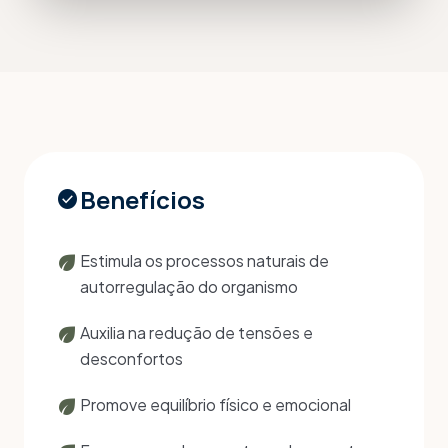
Benefícios
check_circle
eco
Estimula os processos naturais de
autorregulação do organismo
eco
Auxilia na redução de tensões e
desconfortos
eco
Promove equilíbrio físico e emocional