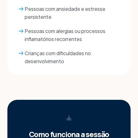
arrow_right_alt
Pessoas com ansiedade e estresse
persistente
arrow_right_alt
Pessoas com alergias ou processos
inflamatórios recorrentes
arrow_right_alt
Crianças com dificuldades no
desenvolvimento
self_improvement
Como funciona a sessão