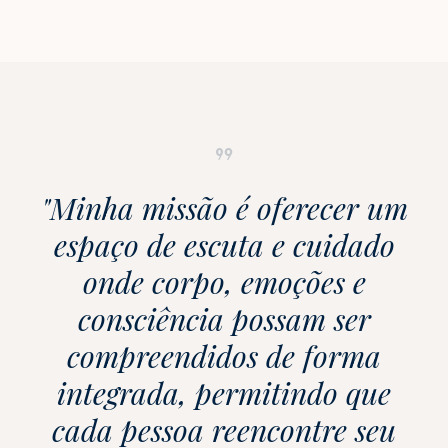
light_mode
sunny
dark_mode
MANHÃ
TARDE
NOITE
arrow_forward
Agendar consulta
APÓS ENVIO DA MENSAGEM, ENTRAREMOS EM CONTATO.
format_quote
"Minha missão é oferecer um
espaço de escuta e cuidado
onde corpo, emoções e
consciência possam ser
compreendidos de forma
integrada, permitindo que
cada pessoa reencontre seu