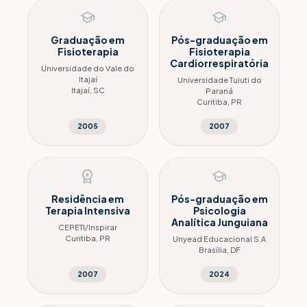
school
school
Graduação em
Pós-graduação em
Fisioterapia
Fisioterapia
Cardiorrespiratória
Universidade do Vale do
Itajaí
Universidade Tuiuti do
Itajaí, SC
Paraná
Curitiba, PR
2005
2007
workspace_premium
school
Residência em
Pós-graduação em
Terapia Intensiva
Psicologia
Analítica Junguiana
CEPETI/Inspirar
Curitiba, PR
Unyead Educacional S.A
Brasília, DF
2007
2024