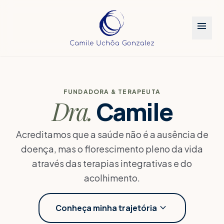
menu
Agende sua jornada
close
Preencha os detalhes para personalizarmos seu
atendimento.
COMO DESEJA SER CHAMADO?
FUNDADORA & TERAPEUTA
Dra.
Camile
PARA QUEM É O ATENDIMENTO?
Acreditamos que a saúde não é a ausência de
Para mim
Para outra pessoa
doença, mas o florescimento pleno da vida
TRATAMENTO DE INTERESSE
através das terapias integrativas e do
acolhimento.
Microfisioterapia
Hipnose Clínica
Constelação Familiar
Gostaria de uma sugestão
expand_more
Conheça minha trajetória
PREFIRO SER ATENDIDO NO PERÍODO DA...