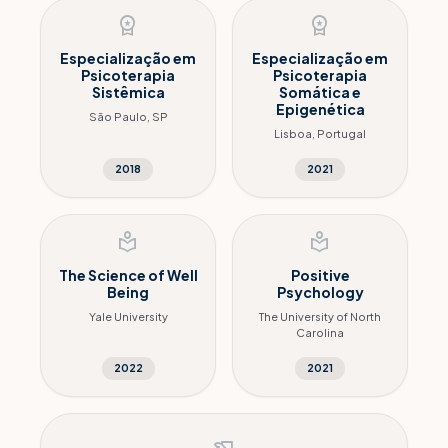
workspace_premium
workspace_premium
Especialização em
Especialização em
Psicoterapia
Psicoterapia
Sistêmica
Somática e
Epigenética
São Paulo, SP
Lisboa, Portugal
2018
2021
local_library
local_library
The Science of Well
Positive
Being
Psychology
Yale University
The University of North
Carolina
2022
2021