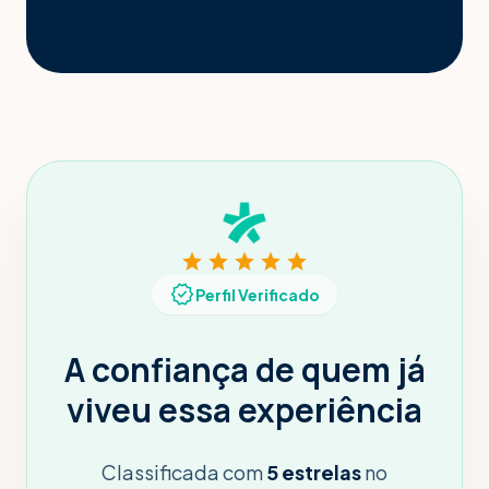
star
star
star
star
star
verified
Perfil Verificado
A confiança de quem já
viveu essa experiência
Classificada com
5 estrelas
no