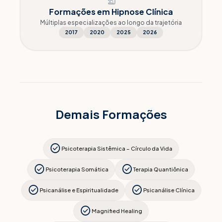
history_edu
Formações em Hipnose Clínica
Múltiplas especializações ao longo da trajetória
2017
2020
2025
2026
Demais Formações
check_circle
Psicoterapia Sistêmica – Círculo da Vida
check_circle
check_circle
Psicoterapia Somática
Terapia Quantiônica
check_circle
check_circle
Psicanálise e Espiritualidade
Psicanálise Clínica
check_circle
Magnified Healing