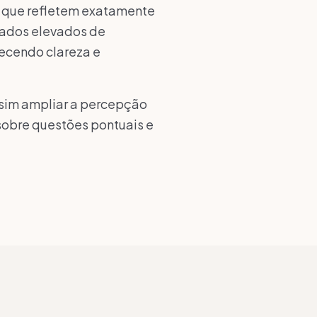
as que refletem exatamente
tados elevados de
recendo clareza e
s sim ampliar a percepção
sobre questões pontuais e