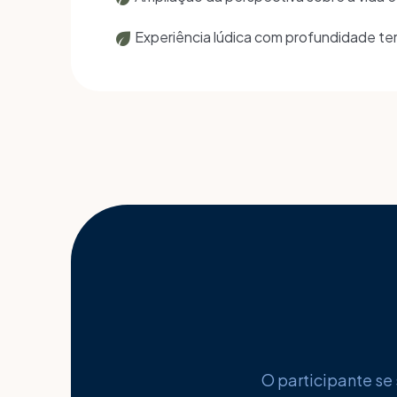
eco
Experiência lúdica com profundidade te
O participante se