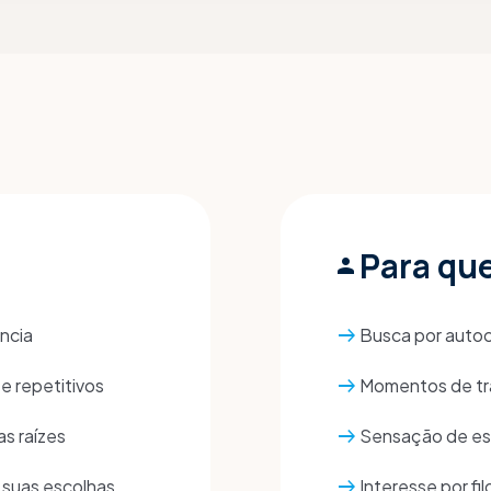
Para qu
person
arrow_right_alt
ncia
Busca por autoc
arrow_right_alt
e repetitivos
Momentos de tr
arrow_right_alt
s raízes
Sensação de es
arrow_right_alt
 suas escolhas
Interesse por fil