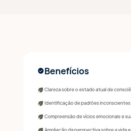
Benefícios
check_circle
eco
Clareza sobre o estado atual de consciê
eco
Identificação de padrões inconscientes 
eco
Compreensão de vícios emocionais e sua
eco
Ampliação da perspectiva sobre a vida e