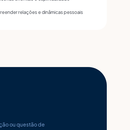
eender relações e dinâmicas pessoais
nção ou questão de