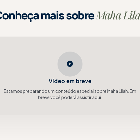
Maha Lil
onheça mais sobre
play_circle
Vídeo em breve
Estamos preparando um conteúdo especial sobre
Maha Lilah
. Em
breve você poderá assistir aqui.