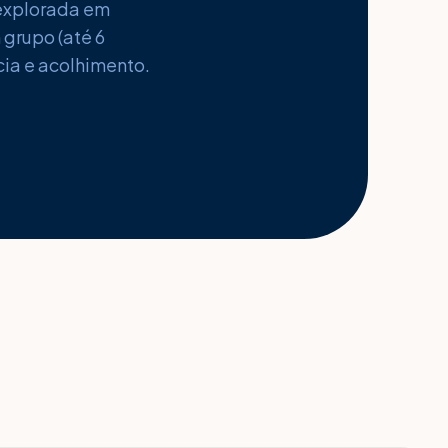
 explorada em
 grupo (até 6
cia e acolhimento.