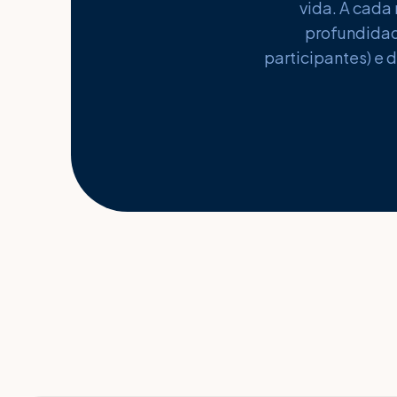
vida. A cada
profundidade
participantes) e 