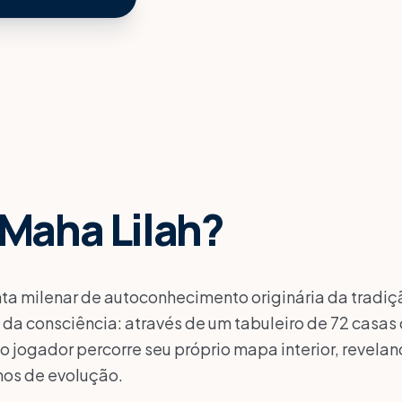
sunny
dark_mode
TARDE
NOITE
arrow_forward
r consulta
GEM, ENTRAREMOS EM CONTATO.
Maha Lilah
?
ta milenar de autoconhecimento originária da tradiç
 da consciência: através de um tabuleiro de 72 casa
 o jogador percorre seu próprio mapa interior, revela
hos de evolução.