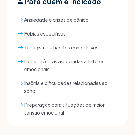
Para quem é indicado
person
arrow_right_alt
Ansiedade e crises de pânico
arrow_right_alt
Fobias específicas
arrow_right_alt
Tabagismo e hábitos compulsivos
arrow_right_alt
Dores crônicas associadas a fatores
emocionais
arrow_right_alt
Insônia e dificuldades relacionadas ao
sono
arrow_right_alt
Preparação para situações de maior
tensão emocional