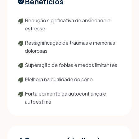
Benefícios
check_circle
eco
Redução significativa de ansiedade e
estresse
eco
Ressignificação de traumas e memórias
dolorosas
eco
Superação de fobias e medos limitantes
eco
Melhora na qualidade do sono
eco
Fortalecimento da autoconfiança e
autoestima