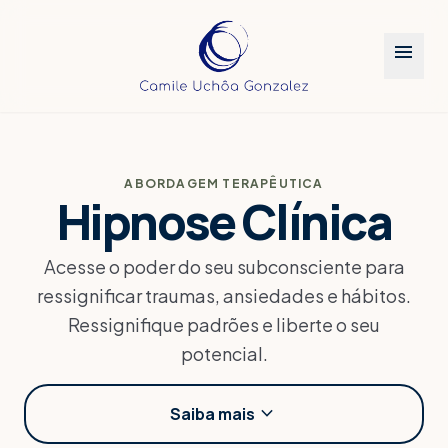
menu
Agende sua jornada
close
Preencha os detalhes para personalizarmos seu
atendimento.
COMO DESEJA SER CHAMADO?
ABORDAGEM TERAPÊUTICA
Hipnose Clínica
PARA QUEM É O ATENDIMENTO?
Acesse o poder do seu subconsciente para
Para mim
Para outra pessoa
ressignificar traumas, ansiedades e hábitos.
Ressignifique padrões e liberte o seu
TRATAMENTO DE INTERESSE
potencial.
Microfisioterapia
Hipnose Clínica
Constelação Familiar
Gostaria de uma sugestão
expand_more
Saiba mais
PREFIRO SER ATENDIDO NO PERÍODO DA...