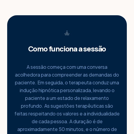
self_improvement
Como funciona a sessão
A sessão começa com uma conversa
acolhedora para compreender as demandas do
paciente. Em seguida, o terapeuta conduz uma
indução hipnótica personalizada, levando o
paciente a um estado de relaxamento
profundo. As sugestões terapêuticas são
feitas respeitando os valores e a individualidade
de cada pessoa. A duração é de
aproximadamente 50 minutos, e o número de