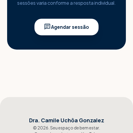
sessões varia conforme a resposta individual.
chat
Agendar sessão
Dra. Camile Uchôa Gonzalez
©
2026
. Seu espaço de bem estar.